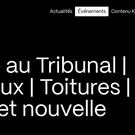
Actualités
Événements
Contenu Ko
au Tribunal |
x | Toitures |
et nouvelle