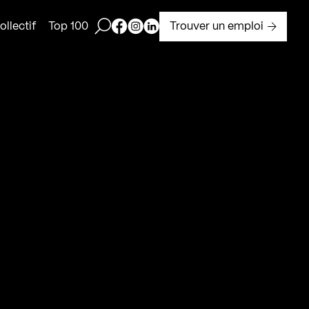
Ouvrir la barre de recherche
Page Facebook de Kollectif
Page Instagram de Kollectif
Page Linkedin de Kollectif
Trouver un emploi
llectif
Top 100