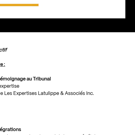
ctif
e :
 témoignage au Tribunal
expertise
e Les Expertises Latulippe & Associés Inc.
tégrations