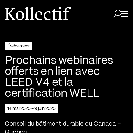
Aller à la page d'accueil
Logo Kollectif
Ouvri
Ouvrir 
Événement
Prochains webinaires
offerts en lien avec
LEED V4 et la
certification WELL
14 mai 2020 - 9 juin 2020
Conseil du bâtiment durable du Canada –
Québec