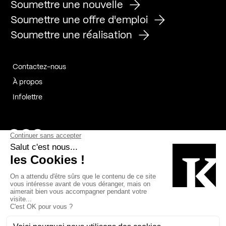
Soumettre une nouvelle
Soumettre une offre d'emploi
Soumettre une réalisation
Contactez-nous
À propos
Infolettre
Page Facebook de Kollectif
Page Instagram de Kollectif
Page Linkedin de Kollectif
Partenaires
Commanditaires
Fabelta_syst_BLAN
Bâtiment-Durable-Québec-1
Esquisses-1
IRAC-1
Contech-2
OC-2