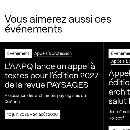
Vous aimerez aussi ces
événements
Événement
Appels à profession
Événeme
Appels à 
L’AAPQ lance un appel à
Appel
textes pour l’édition 2027
éditio
de la revue PAYSAGES
archi
Association des architectes paysagistes du
salut 
Québec
Journées de
10 juin 2026 - 24 août 2026
Kollectif