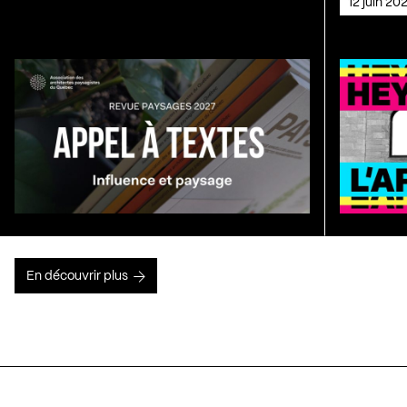
12 juin 2
En découvrir plus