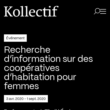
Aller à la page d'accueil
Logo Kollectif
Ouvri
Ouvrir 
Événement
Recherche
d’information sur des
coopératives
d’habitation pour
femmes
3 avr. 2020 - 1 sept. 2020