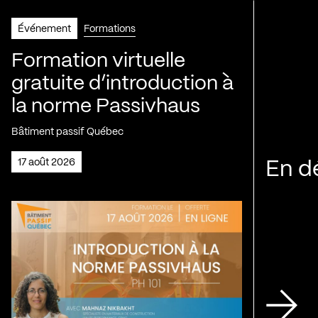
Événement
Formations
Formation virtuelle
gratuite d’introduction à
la norme Passivhaus
Bâtiment passif Québec
17 août 2026
En d