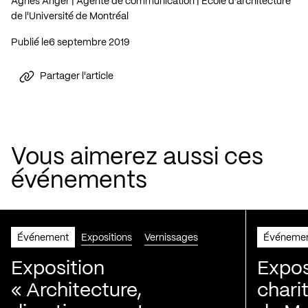
Agnès Anger | Agente de communication | École d’architecture
de l'Université de Montréal
Publié le
6 septembre 2019
Partager l'article
Vous aimerez aussi ces
événements
Événement
Expositions
Vernissages
Événeme
Exposition
Expos
« Architecture,
chari