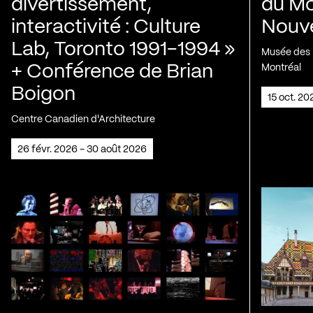
divertissement,
du Mo
interactivité : Culture
Nouve
Lab, Toronto 1991-1994 »
Musée des H
+ Conférence de Brian
Montréal
Boigon
15 oct. 2
Centre Canadien d'Architecture
26 févr. 2026 - 30 août 2026