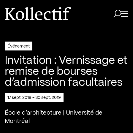
Aller à la page d'accueil
Logo Kollectif
Ouvri
Ouvrir 
Événement
Invitation : Vernissage et
remise de bourses
d’admission facultaires
17 sept. 2019 - 30 sept. 2019
École d’architecture | Université de
Montréal