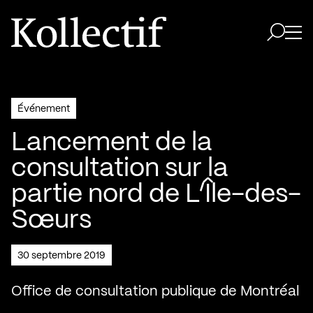
Aller à la page d'accueil
Logo Kollectif
Ouvri
Ouvrir 
Événement
Lancement de la
consultation sur la
partie nord de L’Île-des-
Sœurs
30 septembre 2019
Office de consultation publique de Montréal