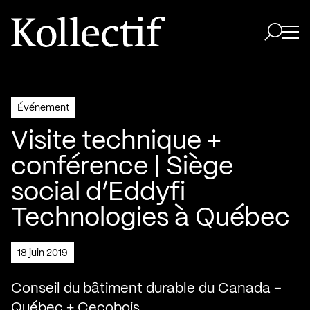
Aller à la page d'accueil
Logo Kollectif
Ouvri
Ouvrir 
Événement
Visite technique +
conférence | Siège
social d’Eddyfi
Technologies à Québec
18 juin 2019
Conseil du bâtiment durable du Canada –
Québec + Cecobois