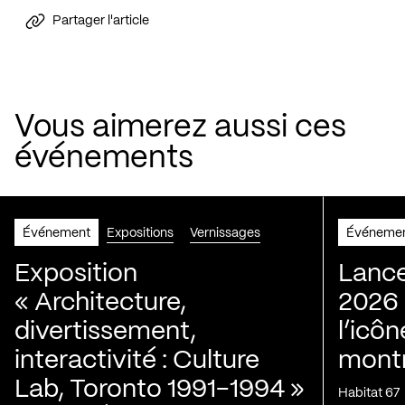
Partager l'article
Vous aimerez aussi ces
événements
Événement
Expositions
Vernissages
Événeme
Exposition
Lance
« Architecture,
2026 
divertissement,
l’icôn
interactivité : Culture
montr
Lab, Toronto 1991-1994 »
Habitat 67