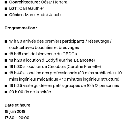
Coarchitecture :
César Herrera
LGT :
Carl Gauthier
Génie+ :
Marc-André Jacob
Programmation :
17 h 30
arrivée des premiers participants / réseautage /
cocktail avec bouchées et breuvages
18 h 15
mot de bienvenue du CBDCa
18 h 20
allocution d’Eddyfi (Karine Lalancette)
18 h 30
allocution de Cecobois (Caroline Frenette)
18 h 40
allocution des professionnels (20 mins architecte + 10
mins ingénieur mécanique + 10 minutes ingénieur structure)
19 h 25
visite guidée en petits groupes de 10 à 12 personnes
20 h 00
fin de la soirée
Date et heure
18 juin 2019
17:30 – 20:00