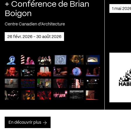
+ Conférence de Brian
1 mai 202
Boigon
Centre Canadien d'Architecture
26 févr. 2026 - 30 août 2026
En découvrir plus