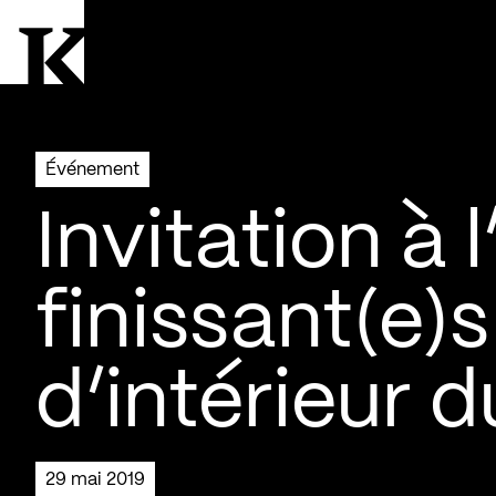
Aller à la page d'accueil
Logo Kollectif
Événement
Invitation à 
finissant(e)
d’intérieur 
29 mai 2019