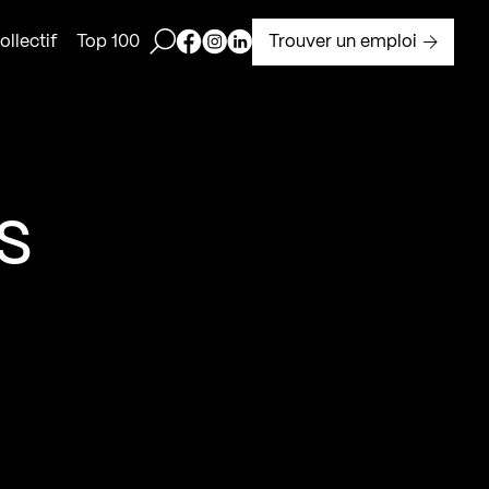
Ouvrir la barre de recherche
Page Facebook de Kollectif
Page Instagram de Kollectif
Page Linkedin de Kollectif
Trouver un emploi
llectif
Top 100
s