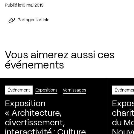
Publié le
10 mai 2019
Partager l'article
Vous aimerez aussi ces
événements
Événement
Expositions
Vernissages
Événeme
Exposition
Expos
« Architecture,
chari
divertissement,
du Mo
interactivité : Culture
Nouve