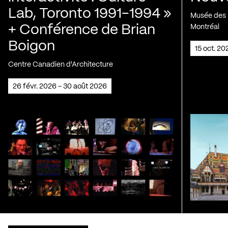
Lab, Toronto 1991-1994 »
Musée des H
+ Conférence de Brian
Montréal
Boigon
15 oct. 2
Centre Canadien d'Architecture
26 févr. 2026 - 30 août 2026