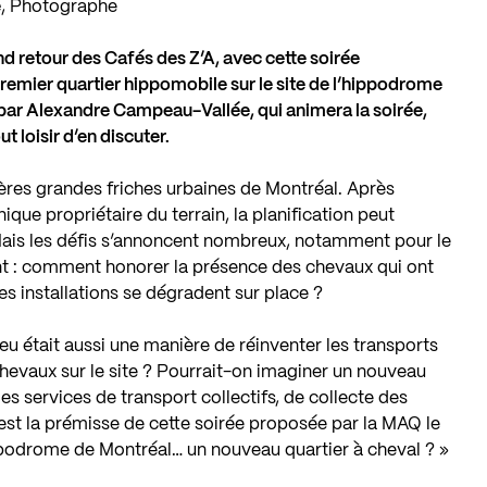
e
, Photographe
d retour des Cafés des Z’A, avec cette soirée
premier quartier hippomobile sur le site de l’hippodrome
 par Alexandre Campeau-Vallée, qui animera la soirée,
t loisir d’en discuter.
ères grandes friches urbaines de Montréal. Après
unique propriétaire du terrain, la planification peut
ais les défis s’annoncent nombreux, notamment pour le
ent : comment honorer la présence des chevaux qui ont
les installations se dégradent sur place ?
ieu était aussi une manière de réinventer les transports
 chevaux sur le site ? Pourrait-on imaginer un nouveau
les services de transport collectifs, de collecte des
e est la prémisse de cette soirée proposée par la MAQ le
ippodrome de Montréal… un nouveau quartier à cheval ? »