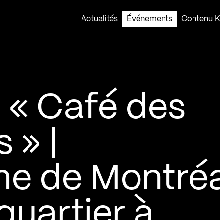
Actualités
Événements
Contenu Ko
 « Café des
 » |
e de Montré
quartier à