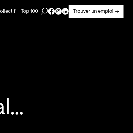
Ouvrir la barre de recherche
Page Facebook de Kollectif
Page Instagram de Kollectif
Page Linkedin de Kollectif
Trouver un emploi
llectif
Top 100
al…