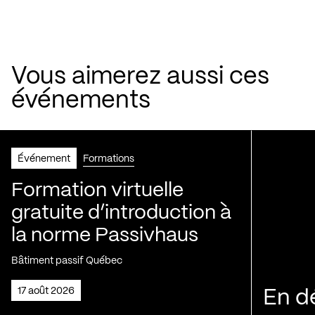
Vous aimerez aussi ces
événements
Événement
Formations
Formation virtuelle
gratuite d’introduction à
la norme Passivhaus
Bâtiment passif Québec
17 août 2026
En d