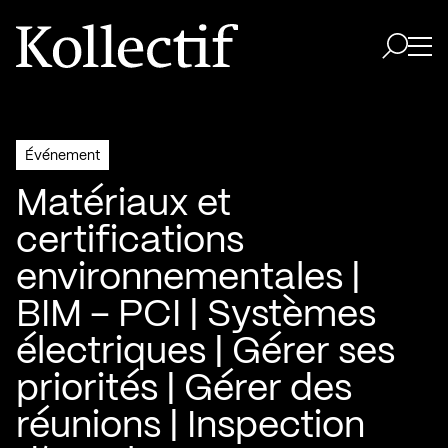
Aller à la page d'accueil
Logo Kollectif
Ouvri
Ouvrir 
Événement
Matériaux et
certifications
environnementales |
BIM – PCI | Systèmes
électriques | Gérer ses
priorités | Gérer des
réunions | Inspection