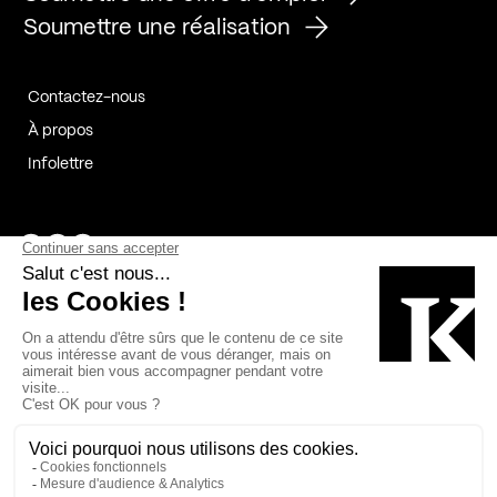
Soumettre une réalisation
Contactez-nous
À propos
Infolettre
Page Facebook de Kollectif
Page Instagram de Kollectif
Page Linkedin de Kollectif
Partenaires
Commanditaires
Fabelta_syst_BLAN
Bâtiment-Durable-Québec-1
Esquisses-1
IRAC-1
Contech-2
OC-2
MP-1
v2com-1