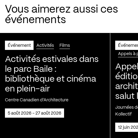
Vous aimerez aussi ces
événements
Événement
Activités
Films
Événeme
Appels à 
Activités estivales dans
Appel
le parc Baile :
éditio
bibliothèque et cinéma
archi
en plein-air
salut 
Centre Canadien d'Architecture
Journées de
5 août 2026 - 27 août 2026
Kollectif
12 juin 2