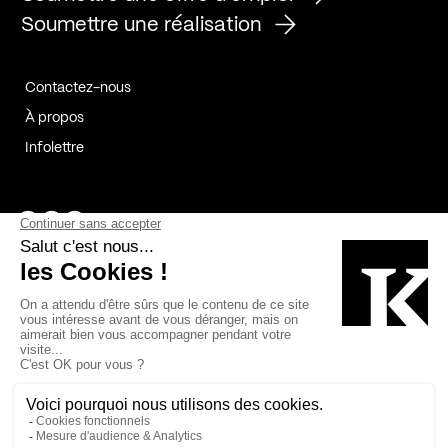
Soumettre une réalisation
Contactez-nous
À propos
Infolettre
Page Facebook de Kollectif
Page Instagram de Kollectif
Page Linkedin de Kollectif
Partenaires
Commanditaires
Fabelta_syst_BLAN
Bâtiment-Durable-Québec-1
Esquisses-1
IRAC-1
Contech-2
OC-2
MP-1
v2com-1