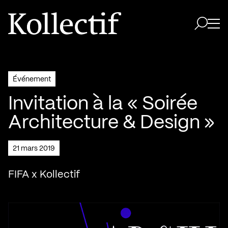
Aller à la page d'accueil
Logo Kollectif
Ouvri
Ouvrir 
Événement
Invitation à la « Soirée
Architecture & Design »
21 mars 2019
FIFA x Kollectif