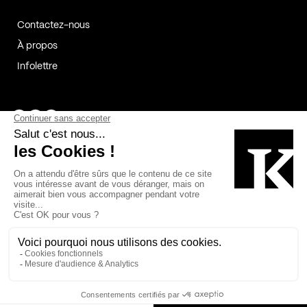
Contactez-nous
À propos
Infolettre
Page Facebook de Kollectif
Page Instagram de Kollectif
Page Linkedin de Kollectif
Partenaires
Commanditaires
Fabelta_syst_BLAN
Bâtiment-Durable-Québec-1
Esquisses-1
IRAC-1
Contech-2
OC-2
MP-1
v2com-1
©2026 Kollectif. Tous droits réservés.
Crédits
Légal
Cookies