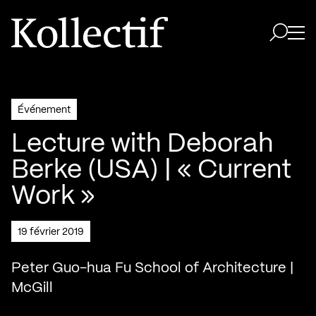
Aller à la page d'accueil
Logo Kollectif
Ouvri
Ouvrir 
Événement
Lecture with Deborah
Berke (USA) | « Current
Work »
19 février 2019
Peter Guo-hua Fu School of Architecture |
McGill