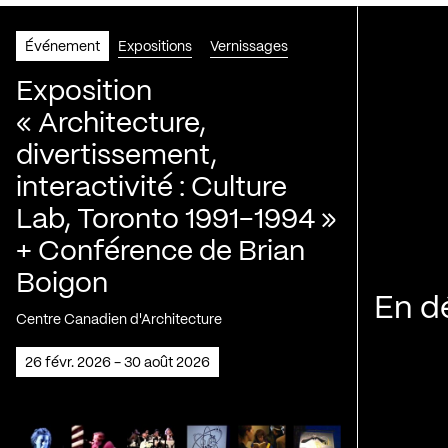
Événement
Expositions
Vernissages
Exposition
« Architecture,
divertissement,
interactivité : Culture
Lab, Toronto 1991-1994 »
+ Conférence de Brian
Boigon
En d
Centre Canadien d'Architecture
26 févr. 2026 - 30 août 2026