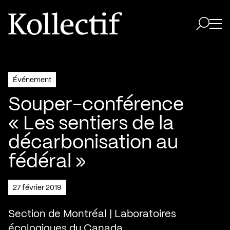
Aller à la page d'accueil
Logo Kollectif
Ouvri
Ouvrir 
Événement
Souper-conférence
« Les sentiers de la
décarbonisation au
fédéral »
27 février 2019
Section de Montréal | Laboratoires
écologiques du Canada