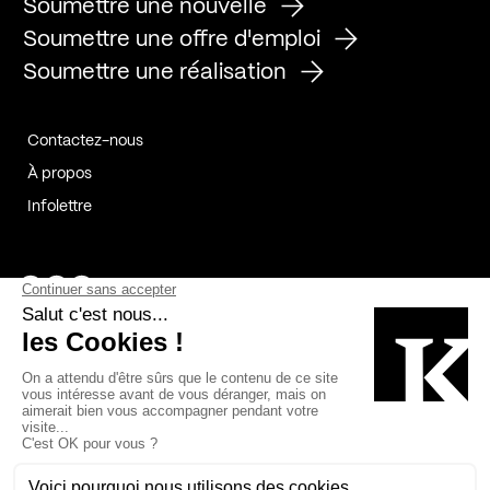
Soumettre une nouvelle
Soumettre une offre d'emploi
Soumettre une réalisation
Contactez-nous
À propos
Infolettre
Page Facebook de Kollectif
Page Instagram de Kollectif
Page Linkedin de Kollectif
Partenaires
Commanditaires
Fabelta_syst_BLAN
Bâtiment-Durable-Québec-1
Esquisses-1
IRAC-1
Contech-2
OC-2