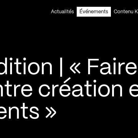
Actualités
Événements
Contenu Ko
tion | « Faire
tre création 
nts »