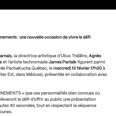
nnements : une nouvelle occasion de vivre le défi
arnais
, la directrice artistique d’Ubus Théâtre,
Agnès
s
et l’artiste technomade
James Partaik
figurent parmi
soirée PechaKucha Québec, le
mercredi 13 février 17h30
à
llier Est, dans Méduse), présentée en collaboration avec
ONNEMENTS » que ces personnalités bien connues ou
veront le défi d’offrir au public une présentation
minutes 40 secondes, tout en respectant la séquence
cunes.