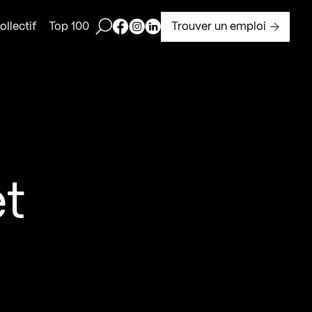
Ouvrir la barre de recherche
Page Facebook de Kollectif
Page Instagram de Kollectif
Page Linkedin de Kollectif
Trouver un emploi
llectif
Top 100
et