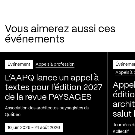
Vous aimerez aussi ces
événements
Événement
Appels à profession
Événeme
Appels à 
L’AAPQ lance un appel à
Appel
textes pour l’édition 2027
éditio
de la revue PAYSAGES
archi
Association des architectes paysagistes du
salut 
Québec
Journées de
10 juin 2026 - 24 août 2026
Kollectif