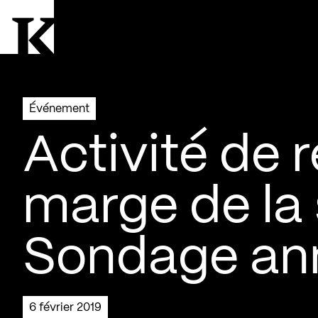
Aller à la page d'accueil
Logo Kollectif
Événement
Activité de 
marge de la 
Sondage an
6 février 2019