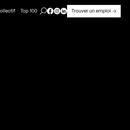
Ouvrir la barre de recherche
Page Facebook de Kollectif
Page Instagram de Kollectif
Page Linkedin de Kollectif
Trouver un emploi
llectif
Top 100