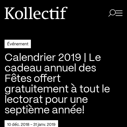
Aller à la page d'accueil
Logo Kollectif
Ouvri
Ouvrir 
Événement
Calendrier 2019 | Le
cadeau annuel des
Fêtes offert
gratuitement à tout le
lectorat pour une
septième année!
10 déc. 2018 - 31 janv. 2019