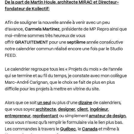
De la part de Martin Houle, architecte MIRAC et Directeur-
fondateur de Kollectif:
Afin de souligner la nouvelle année à venir avec un peu
d’avance,
Carmela Martinez
, présidente de MP Repro ainsi que
moi-même sommes très heureux de vous
offrir
GRATUITEMENT
pour une
septième
année consécutive
notre calendrier commun réalisé encore une fois par le
Studio
FEED
.
Le calendrier regroupe tous les « Projets du mois » de l’année
qui se termine et au fil du temps, je constate avec mon collègue
Marc-André Carignan, que le choix se fait de plus en plus
difficile pour les projets à mettre en vitrine du site.
Alors que ce soit
un seul
ou plus d’une
dizaine
de calendriers,
que vous soyez
architecte
,
designer
,
client
,
ingénieur
,
entrepreneur
,
représentant
ou simplement
amateur de design
,
vous vous n’avez qu’à remplir le formulaire via le lien plus bas.
Les commandes à travers le
Québec
, le
Canada
et même à