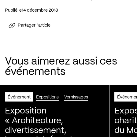
Publié le
14 décembre 2018
Partager l'article
Vous aimerez aussi ces
événements
Événement
Expositions
Vernissages
Événeme
Exposition
Expos
« Architecture,
chari
divertissement,
du Mo