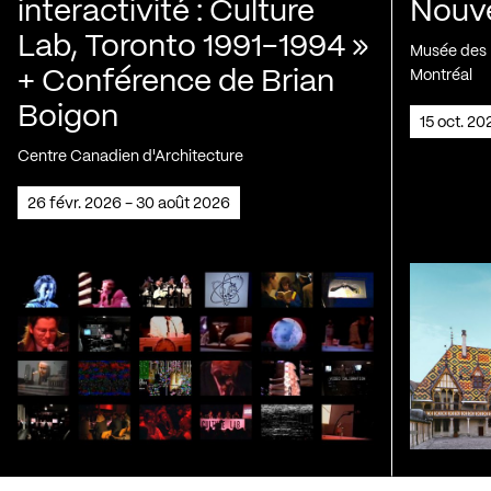
interactivité : Culture
Nouve
Lab, Toronto 1991-1994 »
Musée des H
+ Conférence de Brian
Montréal
Boigon
15 oct. 2
Centre Canadien d'Architecture
26 févr. 2026 - 30 août 2026