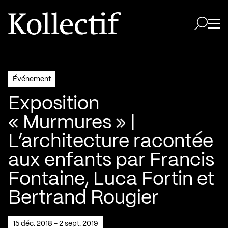
Aller à la page d'accueil
Logo Kollectif
Ouvri
Ouvrir 
Événement
Exposition
« Murmures » |
L’architecture racontée
aux enfants par Francis
Fontaine, Luca Fortin et
Bertrand Rougier
15 déc. 2018 - 2 sept. 2019