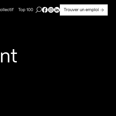
Ouvrir la barre de recherche
Page Facebook de Kollectif
Page Instagram de Kollectif
Page Linkedin de Kollectif
Trouver un emploi
llectif
Top 100
nt