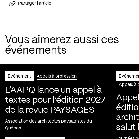
Partager l'article
Vous aimerez aussi ces
événements
Événement
Appels à profession
Événeme
Appels à 
L’AAPQ lance un appel à
Appel
textes pour l’édition 2027
éditio
de la revue PAYSAGES
archi
Association des architectes paysagistes du
salut 
Québec
Journées de