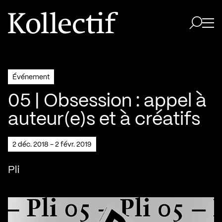
Aller à la page d'accueil
Logo Kollectif
Ouvri
Ouvrir 
Événement
05 | Obsession : appel à
auteur(e)s et à créatifs
2 déc. 2018 - 2 févr. 2019
Pli