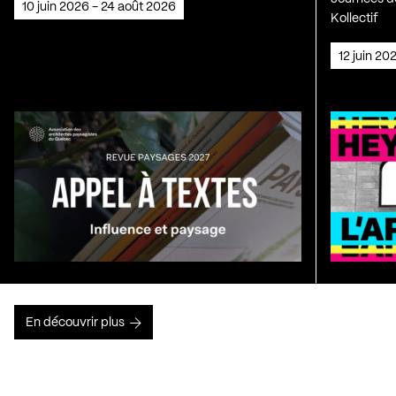
10 juin 2026 - 24 août 2026
Kollectif
12 juin 2
En découvrir plus