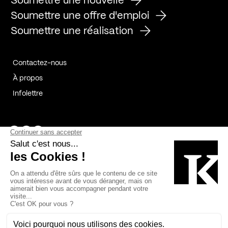
Soumettre une nouvelle
Soumettre une offre d'emploi
Soumettre une réalisation
Contactez-nous
À propos
Infolettre
Page Facebook de Kollectif
Page Instagram de Kollectif
Page Linkedin de Kollectif
Partenaires
Commanditaires
Fabelta_syst_BLAN
Bâtiment-Durable-Québec-1
Esquisses-1
IRAC-1
Contech-2
OC-2
MP-1
v2com-1