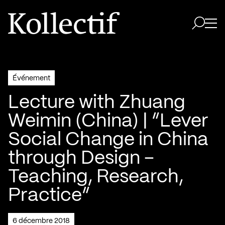
Aller à la page d'accueil
Logo Kollectif
Ouvri
Ouvrir 
Événement
Lecture with Zhuang
Weimin (China) | “Lever
Social Change in China
through Design –
Teaching, Research,
Practice”
6 décembre 2018