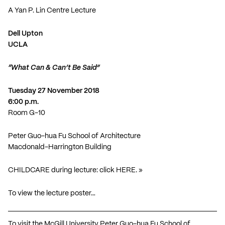
A
Yan P. Lin Centre
Lecture
Dell Upton
UCLA
“What Can & Can’t Be Said”
Tuesday 27 November 2018
6:00 p.m.
Room G-10
Peter Guo-hua Fu School of Architecture
Macdonald-Harrington Building
CHILDCARE during lecture: click
HERE
. »
To view the lecture poster…
To visit the McGill University Peter Guo-hua Fu School of