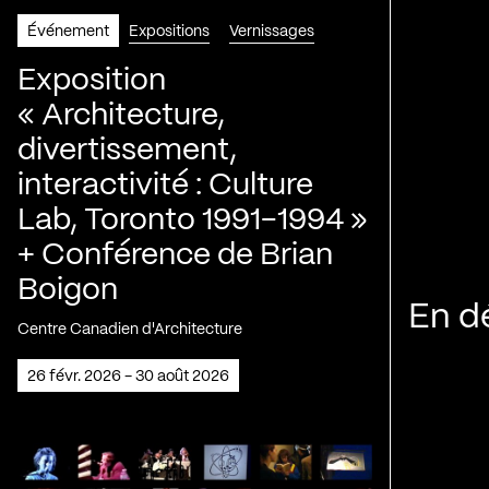
Événement
Expositions
Vernissages
Exposition
« Architecture,
divertissement,
interactivité : Culture
Lab, Toronto 1991-1994 »
+ Conférence de Brian
Boigon
En d
Centre Canadien d'Architecture
26 févr. 2026 - 30 août 2026