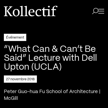
Aller à la page d'accueil
Logo Kollectif
Ouvri
Ouvrir 
Événement
“What Can & Can’t Be
Said” Lecture with Dell
Upton (UCLA)
27 novembre 2018
Peter Guo-hua Fu School of Architecture |
McGill