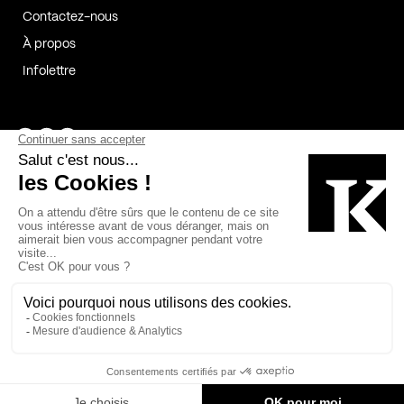
Contactez-nous
À propos
Infolettre
Page Facebook de Kollectif
Page Instagram de Kollectif
Page Linkedin de Kollectif
Partenaires
Commanditaires
Fabelta_syst_BLAN
Bâtiment-Durable-Québec-1
Esquisses-1
IRAC-1
Contech-2
OC-2
MP-1
v2com-1
©2026 Kollectif. Tous droits réservés.
Crédits
Légal
Cookies