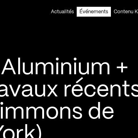
Actualités
Événements
Contenu Ko
Aluminium +
ravaux récent
Simmons de
York)