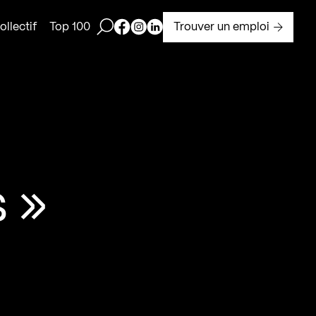
Ouvrir la barre de recherche
Page Facebook de Kollectif
Page Instagram de Kollectif
Page Linkedin de Kollectif
Trouver un emploi
llectif
Top 100
s »