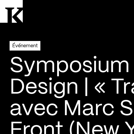
Aller à la page d'accueil
Logo Kollectif
Événement
Symposium 
Design | « T
avec Marc 
Front (New 