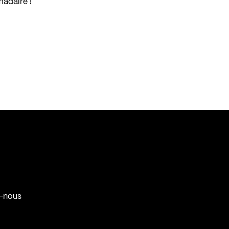
madaire !
-nous