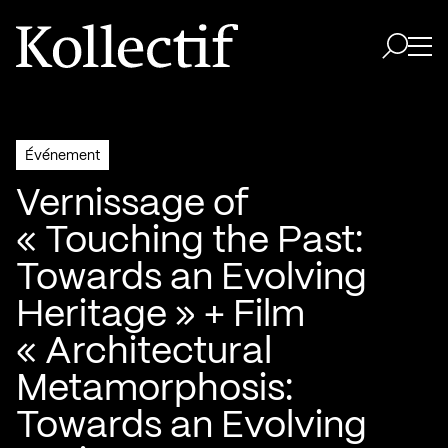
Aller à la page d'accueil
Logo Kollectif
Ouvri
Ouvrir 
Événement
Vernissage of
« Touching the Past:
Towards an Evolving
Heritage » + Film
« Architectural
Metamorphosis:
Towards an Evolving