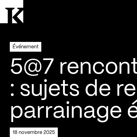
Aller à la page d'accueil
Logo Kollectif
Événement
5@7 rencont
: sujets de 
parrainage é
18 novembre 2025