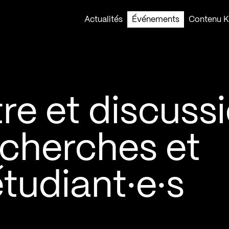
Actualités
Événements
Contenu Ko
re et discuss
recherches et
tudiant·e·s