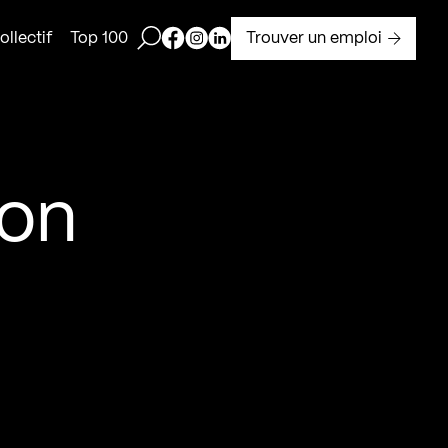
Ouvrir la barre de recherche
Page Facebook de Kollectif
Page Instagram de Kollectif
Page Linkedin de Kollectif
Trouver un emploi
llectif
Top 100
ion