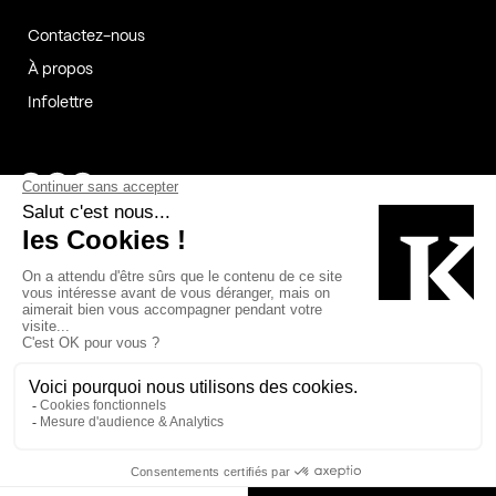
Contactez-nous
À propos
Infolettre
Page Facebook de Kollectif
Page Instagram de Kollectif
Page Linkedin de Kollectif
Partenaires
Commanditaires
Fabelta_syst_BLAN
Bâtiment-Durable-Québec-1
Esquisses-1
IRAC-1
Contech-2
OC-2
MP-1
v2com-1
©2026 Kollectif. Tous droits réservés.
Crédits
Légal
Cookies