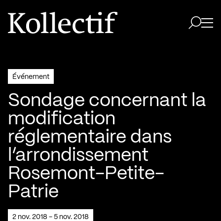
Aller à la page d'accueil
Logo Kollectif
Ouvri
Ouvrir 
Événement
Sondage concernant la
modification
réglementaire dans
l’arrondissement
Rosemont-Petite-
Patrie
2 nov. 2018 - 5 nov. 2018