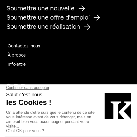
Soumettre une nouvelle
Soumettre une offre d'emploi
Soumettre une réalisation
Contactez-nous
À propos
Infolettre
Page Facebook de Kollectif
Page Instagram de Kollectif
Page Linkedin de Kollectif
Partenaires
Commanditaires
Fabelta_syst_BLAN
Bâtiment-Durable-Québec-1
Esquisses-1
IRAC-1
Contech-2
OC-2