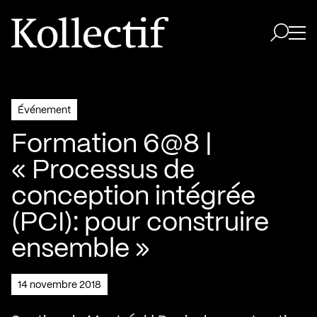
Aller à la page d'accueil
Logo Kollectif
Ouvri
Ouvrir 
Événement
Formation 6@8 |
« Processus de
conception intégrée
(PCI): pour construire
ensemble »
14 novembre 2018