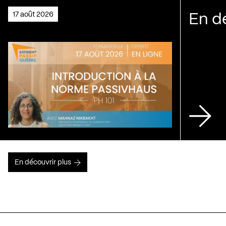
17 août 2026
En d
En découvrir plus