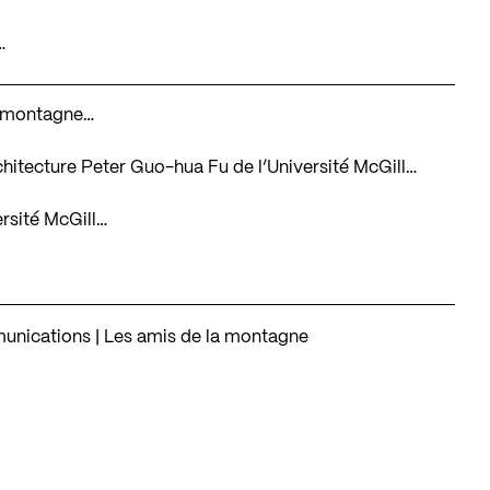
…
la montagne…
architecture Peter Guo-hua Fu de l’Université McGill…
ersité McGill…
unications | Les amis de la montagne