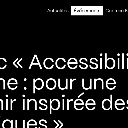
Actualités
Événements
Contenu Ko
 « Accessibil
e : pour une
ir inspirée de
iques »