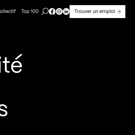
Ouvrir la barre de recherche
Page Facebook de Kollectif
Page Instagram de Kollectif
Page Linkedin de Kollectif
Trouver un emploi
llectif
Top 100
ité
s