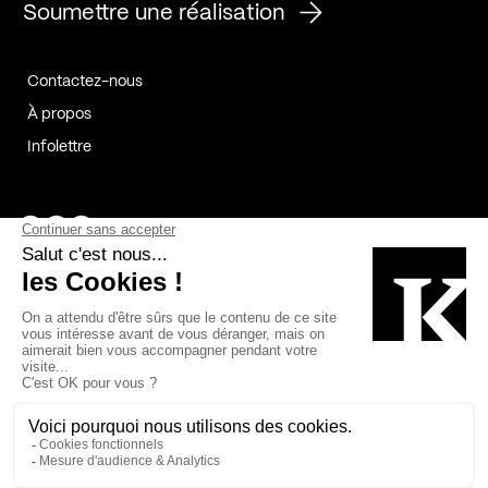
Soumettre une réalisation
Contactez-nous
À propos
Infolettre
Page Facebook de Kollectif
Page Instagram de Kollectif
Page Linkedin de Kollectif
Partenaires
Commanditaires
Fabelta_syst_BLAN
Bâtiment-Durable-Québec-1
Esquisses-1
IRAC-1
Contech-2
OC-2
MP-1
v2com-1