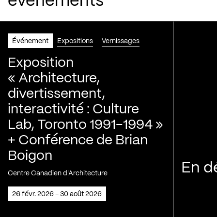
événements
Événement
Expositions
Vernissages
Exposition
« Architecture,
divertissement,
interactivité : Culture
Lab, Toronto 1991-1994 »
+ Conférence de Brian
Boigon
En d
Centre Canadien d'Architecture
26 févr. 2026 - 30 août 2026