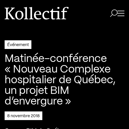
Aller à la page d'accueil
Logo Kollectif
Ouvri
Ouvrir 
Événement
Matinée-conférence
« Nouveau Complexe
hospitalier de Québec,
un projet BIM
d’envergure »
8 novembre 2018