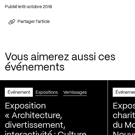
Publié le
19 octobre 2018
Partager l'article
Vous aimerez aussi ces
événements
Événement
Expositions
Vernissages
Événeme
Exposition
Expos
« Architecture,
chari
divertissement,
du Mo