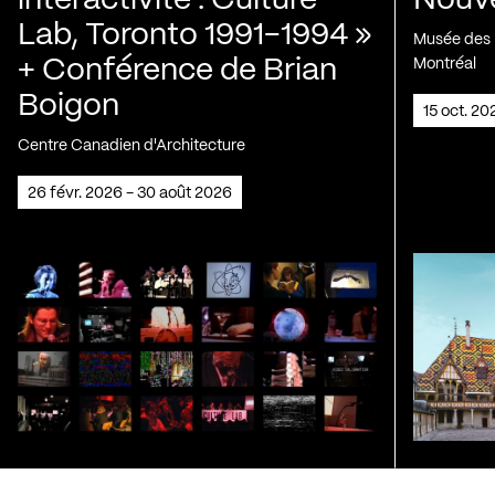
interactivité : Culture
Nouve
Lab, Toronto 1991-1994 »
Musée des H
+ Conférence de Brian
Montréal
Boigon
15 oct. 2
Centre Canadien d'Architecture
26 févr. 2026 - 30 août 2026