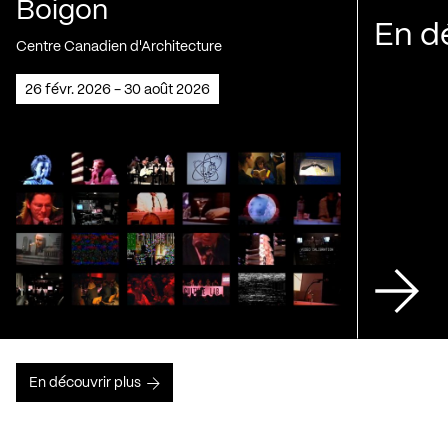
Boigon
En d
Centre Canadien d'Architecture
26 févr. 2026 - 30 août 2026
En découvrir plus