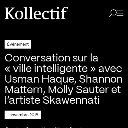
Aller à la page d'accueil
Logo Kollectif
Ouvri
Ouvrir 
Événement
Conversation sur la
« ville intelligente » avec
Usman Haque, Shannon
Mattern, Molly Sauter et
l’artiste Skawennati
1 novembre 2018