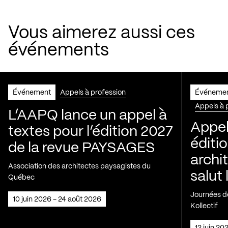
Vous aimerez aussi ces
événements
Événement
Appels à profession
Événeme
Appels à 
L’AAPQ lance un appel à
Appel
textes pour l’édition 2027
éditio
de la revue PAYSAGES
archi
Association des architectes paysagistes du
salut 
Québec
Journées de
10 juin 2026 - 24 août 2026
Kollectif
12 juin 2