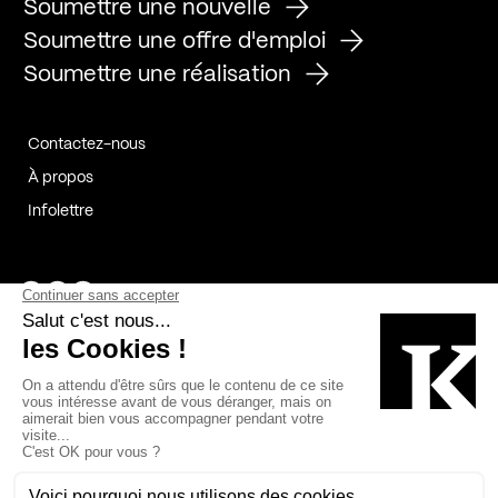
Soumettre une nouvelle
Soumettre une offre d'emploi
Soumettre une réalisation
Contactez-nous
À propos
Infolettre
Page Facebook de Kollectif
Page Instagram de Kollectif
Page Linkedin de Kollectif
Partenaires
Commanditaires
Fabelta_syst_BLAN
Bâtiment-Durable-Québec-1
Esquisses-1
IRAC-1
Contech-2
OC-2