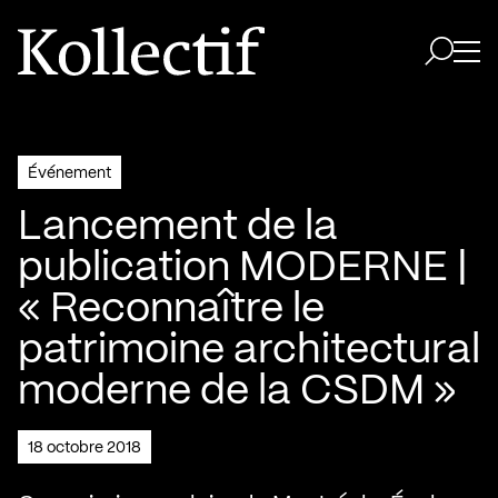
Aller à la page d'accueil
Logo Kollectif
Ouvri
Ouvrir 
Événement
Lancement de la
publication MODERNE |
« Reconnaître le
patrimoine architectural
moderne de la CSDM »
18 octobre 2018