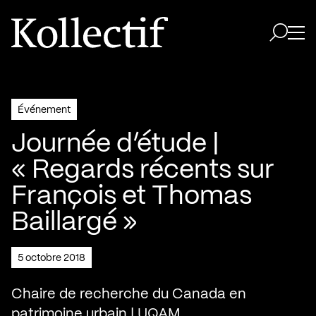
Aller à la page d'accueil
Logo Kollectif
Ouvri
Ouvrir 
Événement
Journée d’étude |
« Regards récents sur
François et Thomas
Baillargé »
5 octobre 2018
Chaire de recherche du Canada en
patrimoine urbain | UQAM