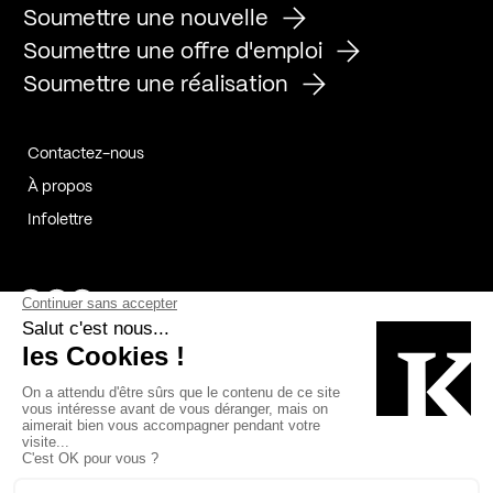
Soumettre une nouvelle
Soumettre une offre d'emploi
Soumettre une réalisation
Contactez-nous
À propos
Infolettre
Page Facebook de Kollectif
Page Instagram de Kollectif
Page Linkedin de Kollectif
Partenaires
Commanditaires
Fabelta_syst_BLAN
Bâtiment-Durable-Québec-1
Esquisses-1
IRAC-1
Contech-2
OC-2