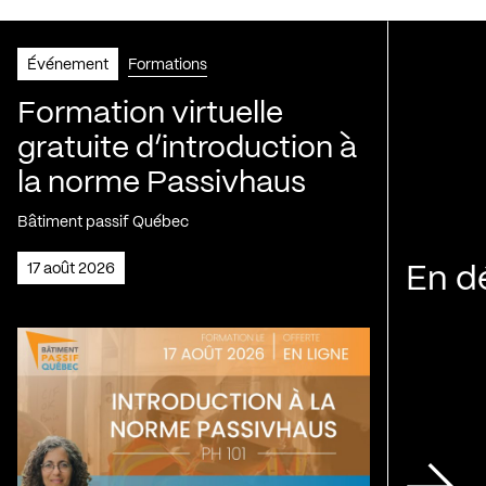
Événement
Formations
Formation virtuelle
gratuite d’introduction à
la norme Passivhaus
Bâtiment passif Québec
17 août 2026
En d