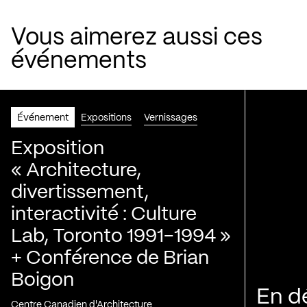
Vous aimerez aussi ces
événements
Événement
Expositions
Vernissages
Exposition
« Architecture,
divertissement,
interactivité : Culture
Lab, Toronto 1991-1994 »
+ Conférence de Brian
Boigon
En d
Centre Canadien d'Architecture