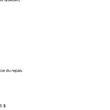
 du Québec)
ice du repas.
5 $