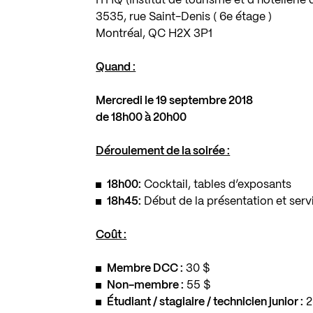
ITHQ (Institut de tourisme et d’hôtellerie
3535, rue Saint-Denis ( 6e étage )
Montréal, QC H2X 3P1
Quand :
Mercredi le 19 septembre 2018
de 18h00 à 20h00
Déroulement de la soirée :
18h00:
Cocktail, tables d’exposants
18h45:
Début de la présentation et serv
Coût :
Membre DCC :
30 $
Non-membre :
55 $
Étudiant / stagiaire / technicien junior :
2