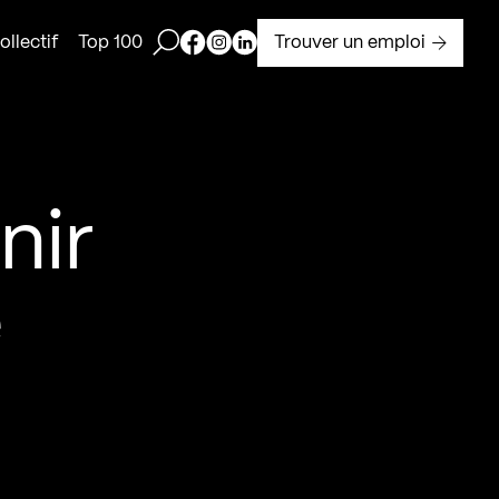
Ouvrir la barre de recherche
Page Facebook de Kollectif
Page Instagram de Kollectif
Page Linkedin de Kollectif
Trouver un emploi
llectif
Top 100
nir
e