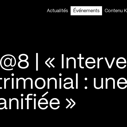
Actualités
Événements
Contenu Ko
8 | « Interve
trimonial : un
nifiée »