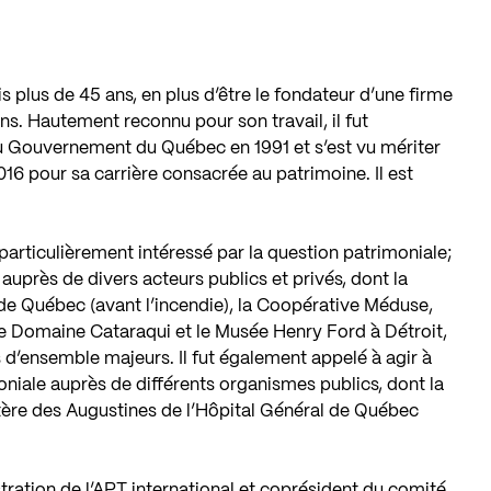
is plus de 45 ans, en plus d’être le fondateur d’une firme
ans. Hautement reconnu pour son travail, il fut
du Gouvernement du Québec en 1991 et s’est vu mériter
6 pour sa carrière consacrée au patrimoine. Il est
t particulièrement intéressé par la question patrimoniale;
 auprès de divers acteurs publics et privés, dont la
 de Québec (avant l’incendie), la Coopérative Méduse,
le Domaine Cataraqui et le Musée Henry Ford à Détroit,
s d’ensemble majeurs. Il fut également appelé à agir à
oniale auprès de différents organismes publics, dont la
stère des Augustines de l’Hôpital Général de Québec
ration de l’APT international et coprésident du comité