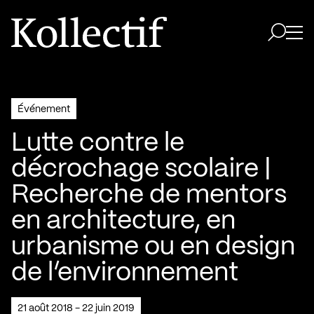
Aller à la page d'accueil
Logo Kollectif
Ouvri
Ouvrir 
Événement
Lutte contre le
décrochage scolaire |
Recherche de mentors
en architecture, en
urbanisme ou en design
de l’environnement
21 août 2018 - 22 juin 2019