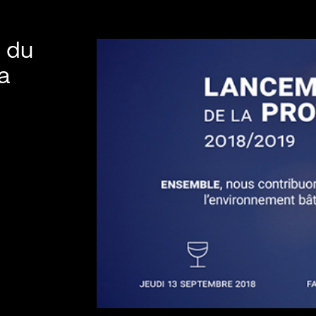
l du
a