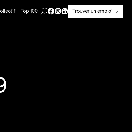
Ouvrir la barre de recherche
Page Facebook de Kollectif
Page Instagram de Kollectif
Page Linkedin de Kollectif
Trouver un emploi
llectif
Top 100
9