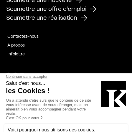
Soumettre une nouvelle
Soumettre une offre d'emploi
Soumettre une réalisation
Contactez-nous
À propos
Infolettre
Page Facebook de Kollectif
Page Instagram de Kollectif
Page Linkedin de Kollectif
Partenaires
Commanditaires
Fabelta_syst_BLAN
Bâtiment-Durable-Québec-1
Esquisses-1
IRAC-1
Contech-2
OC-2
MP-1
v2com-1