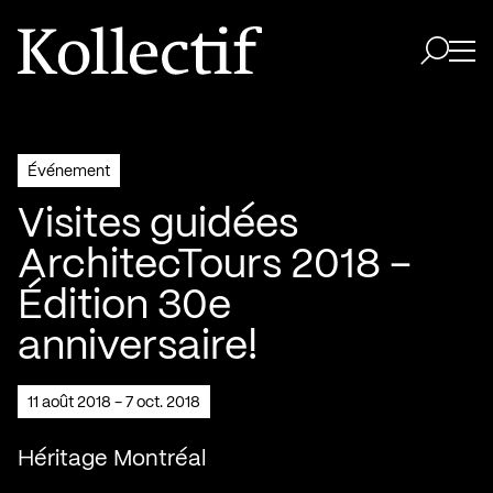
Aller à la page d'accueil
Logo Kollectif
Ouvri
Ouvrir 
Événement
Visites guidées
ArchitecTours 2018 –
Édition 30e
anniversaire!
11 août 2018 - 7 oct. 2018
Héritage Montréal