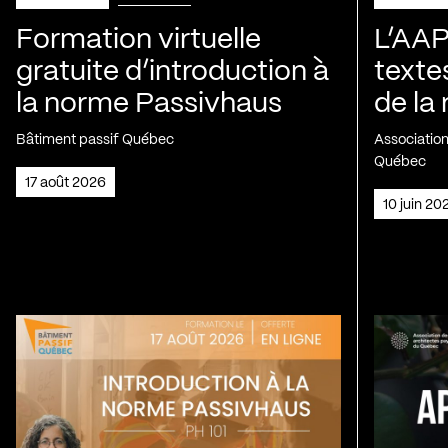
Formation virtuelle
L’AAP
gratuite d’introduction à
texte
la norme Passivhaus
de la
Bâtiment passif Québec
Association
Québec
17 août 2026
10 juin 2