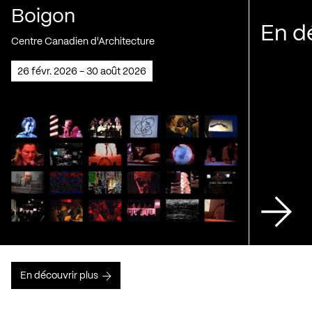
Boigon
En d
Centre Canadien d'Architecture
26 févr. 2026 - 30 août 2026
En découvrir plus