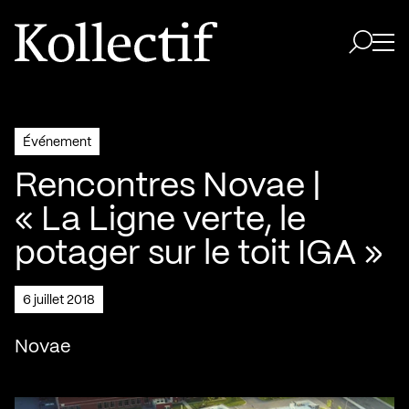
Aller à la page d'accueil
Logo Kollectif
Ouvri
Ouvrir 
Événement
Rencontres Novae |
« La Ligne verte, le
potager sur le toit IGA »
6 juillet 2018
Novae