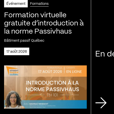
Événement
Formations
Formation virtuelle
gratuite d’introduction à
la norme Passivhaus
Bâtiment passif Québec
17 août 2026
En d