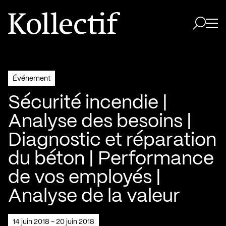
Aller à la page d'accueil
Logo Kollectif
Ouvri
Ouvrir 
Événement
Sécurité incendie |
Analyse des besoins |
Diagnostic et réparation
du béton | Performance
de vos employés |
Analyse de la valeur
14 juin 2018 - 20 juin 2018