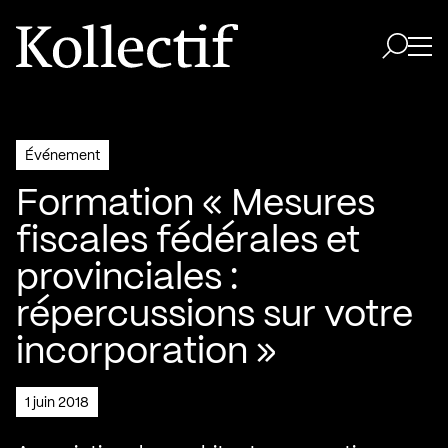
Aller à la page d'accueil
Logo Kollectif
Ouvri
Ouvrir 
Événement
Formation « Mesures
fiscales fédérales et
provinciales :
répercussions sur votre
incorporation »
1 juin 2018