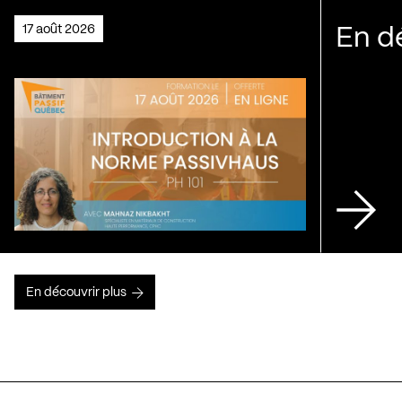
17 août 2026
En d
En découvrir plus