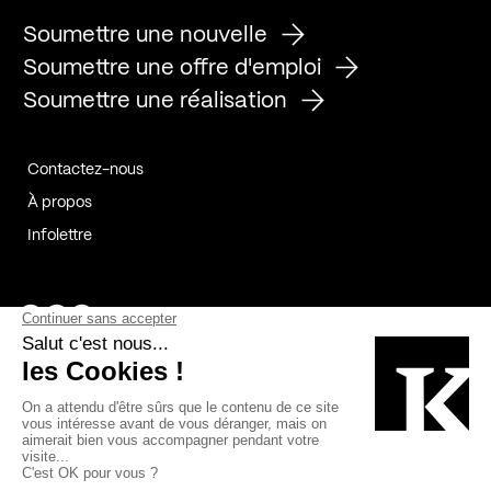
Soumettre une nouvelle
Soumettre une offre d'emploi
Soumettre une réalisation
Contactez-nous
À propos
Infolettre
Page Facebook de Kollectif
Page Instagram de Kollectif
Page Linkedin de Kollectif
Partenaires
Commanditaires
Fabelta_syst_BLAN
Bâtiment-Durable-Québec-1
Esquisses-1
IRAC-1
Contech-2
OC-2