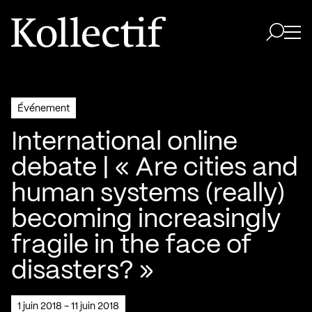
Aller à la page d'accueil
Logo Kollectif
Ouvri
Ouvrir 
Événement
International online
debate | « Are cities and
human systems (really)
becoming increasingly
fragile in the face of
disasters? »
1 juin 2018 - 11 juin 2018