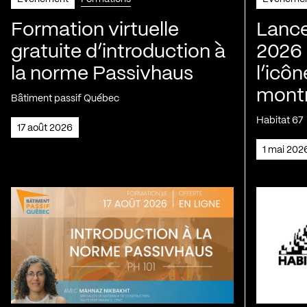
Formation virtuelle
Lance
gratuite d’introduction à
2026 
la norme Passivhaus
l’icôn
montr
Bâtiment passif Québec
Habitat 67
17 août 2026
1 mai 202