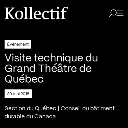
Aller à la page d'accueil
Logo Kollectif
Ouvri
Ouvrir 
Événement
Visite technique du
Grand Théâtre de
Québec
29 mai 2018
Section du Québec | Conseil du bâtiment
durable du Canada