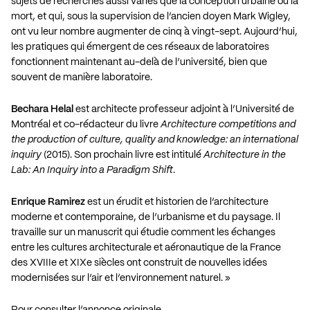
sujets de recherches aussi variés que la conception urbaine ou la
mort, et qui, sous la supervision de l’ancien doyen Mark Wigley,
ont vu leur nombre augmenter de cinq à vingt-sept. Aujourd’hui,
les pratiques qui émergent de ces réseaux de laboratoires
fonctionnent maintenant au-delà de l’université, bien que
souvent de manière laboratoire.
Bechara Helal
est architecte professeur adjoint à l’Université de
Montréal et co-rédacteur du livre
Architecture competitions and
the production of culture, quality and knowledge: an international
inquiry
(2015). Son prochain livre est intitulé
Architecture in the
Lab: An Inquiry into a Paradigm Shift
.
Enrique Ramirez
est un érudit et historien de l’architecture
moderne et contemporaine, de l’urbanisme et du paysage. Il
travaille sur un manuscrit qui étudie comment les échanges
entre les cultures architecturale et aéronautique de la France
des XVIIIe et XIXe siècles ont construit de nouvelles idées
modernisées sur l’air et l’environnement naturel. »
Pour consulter l’annonce originale…