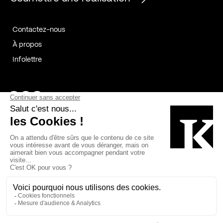
Contactez-nous
À propos
Infolettre
Page Facebook de Kollectif
Page Instagram de Kollectif
Page Linkedin de Kollectif
Partenaires
Commanditaires
Fabelta_syst_BLAN
Bâtiment-Durable-Québec-1
Esquisses-1
IRAC-1
Contech-2
OC-2
MP-1
v2com-1
©2026 Kollectif. Tous droits réservés.