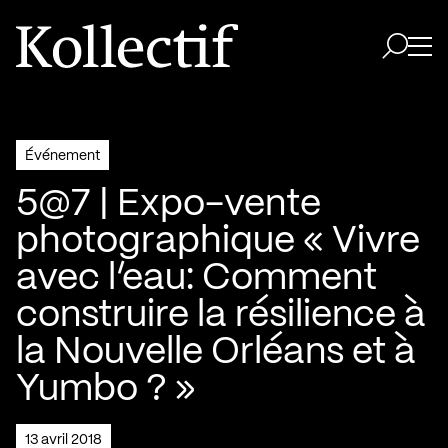
Aller à la page d'accueil
Logo Kollectif
Ouvri
Ouvrir 
Événement
5@7 | Expo-vente
photographique « Vivre
avec l’eau: Comment
construire la résilience à
la Nouvelle Orléans et à
Yumbo ? »
13 avril 2018