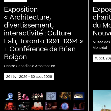
Exposition
Expos
« Architecture,
chari
divertissement,
du Mo
interactivité : Culture
Nouve
Lab, Toronto 1991-1994 »
Musée des H
+ Conférence de Brian
Montréal
Boigon
15 oct. 2
Centre Canadien d'Architecture
26 févr. 2026 - 30 août 2026