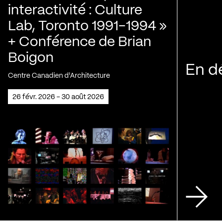
interactivité : Culture
Lab, Toronto 1991-1994 »
+ Conférence de Brian
Boigon
En d
Centre Canadien d'Architecture
26 févr. 2026 - 30 août 2026