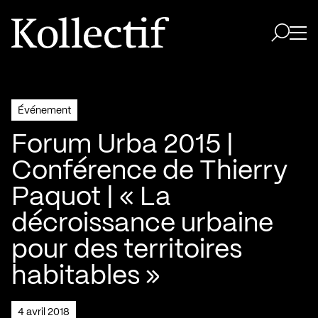
Aller à la page d'accueil
Logo Kollectif
Ouvri
Ouvrir 
Événement
Forum Urba 2015 |
Conférence de Thierry
Paquot | « La
décroissance urbaine
pour des territoires
habitables »
4 avril 2018