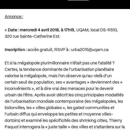
Annonce :
«
Date : mercredi 4 avril 2018
,
à 17h15
, UQAM, local DS-R510,
320 rue Sainte-Catherine Est.
Inscription :
accès gratuit, RSVP à :
urba2015@uqam.ca
Et si la mégalopole plurimillonnaire n’était pas une fatalité ?
Certes, la tendance dominante de l’urbanisation planétaire
valorise la mégalopole, mais l’on observe qu’au-delà d’un
certain seuil de population, ses « avantages » deviennent des «
inconvénients », et à dire vrai des menaces pour le devenir
urbain de l’être. Après avoir décrit les cinq principales modalités
de l’urbanisation mondiale contemporaine (les mégalopoles, les
bidonvilles, les « villes globales », les gated communities et
l’urbain diffus qui enveloppe les petites et moyenne villes-
dortoirs) et examiné les spécificités des shrinking cities, Thierry
Paquot interrogera la « juste taille » des villes et s’attardera sur la